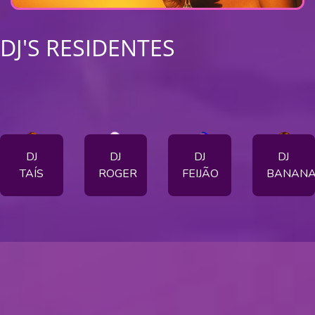
DJ'S RESIDENTES
DJ
DJ
DJ
DJ
TAÍS
ROGER
FEIJÃO
BANAN