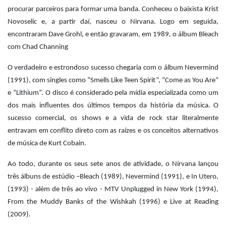
procurar parceiros para formar uma banda. Conheceu o baixista Krist
Novoselic e, a partir daí, nasceu o Nirvana. Logo em seguida,
encontraram Dave Grohl, e então gravaram, em 1989, o álbum Bleach
com Chad Channing
O verdadeiro e estrondoso sucesso chegaria com o álbum Nevermind
(1991), com singles como “Smells Like Teen Spirit”, “Come as You Are”
e “Lithium”. O disco é considerado pela mídia especializada como um
dos mais influentes dos últimos tempos da história da música. O
sucesso comercial, os shows e a vida de rock star literalmente
entravam em conflito direto com as raízes e os conceitos alternativos
de música de Kurt Cobain.
Ao todo, durante os seus sete anos de atividade, o Nirvana lançou
três álbuns de estúdio –Bleach (1989), Nevermind (1991), e In Utero,
(1993) - além de três ao vivo - MTV Unplugged in New York (1994),
From the Muddy Banks of the Wishkah (1996) e Live at Reading
(2009).